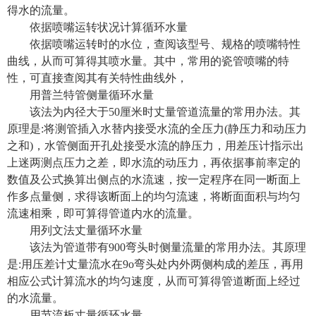
得水的流量。
依据喷嘴运转状况计算循环水量
依据喷嘴运转时的水位，查阅该型号、规格的喷嘴特性
曲线，从而可算得其喷水量。其中，常用的瓷管喷嘴的特
性，可直接查阅其有关特性曲线外，
用普兰特管侧量循环水量
该法为内径大于
50
厘米时丈量管道流量的常用办法。其
原理是
:
将测管插入水替内接受水流的全压力
(
静压力和动压力
之和
)
，水管侧面开孔处接受水流的静压力，用差压计指示出
上迷两测点压力之差，即水流的动压力，再依据事前率定的
数值及公式换算出侧点的水流速，按一定程序在同一断面上
作多点量侧，求得该断面上的均匀流速，将断面面积与均匀
流速相乘，即可算得管道内水的流量。
用列文法丈量循环水量
该法为管道带有
900
弯头时侧量流量的常用办法。其原理
是
:
用压差计丈量流水在
9o
弯头处内外两侧构成的差压，再用
相应公式计算流水的均匀速度，从而可算得管道断面上经过
的水流量。
用节流板丈量循环水量