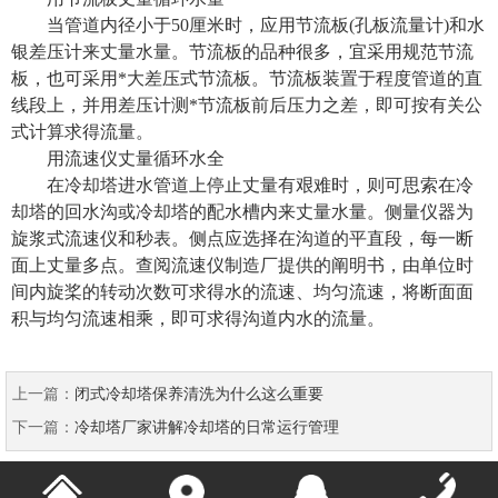
当管道内径小于
50
厘米时，应用节流板
(
孔板流量计
)
和水
银差压计来丈量水量。节流板的品种很多，宜采用规范节流
板，也可采用*大差压式节流板。节流板装置于程度管道的直
线段上，并用差压计测*节流板前后压力之差，即可按有关公
式计算求得流量。
用流速仪丈量循环水全
在冷却塔进水管道上停止丈量有艰难时，则可思索在冷
却塔的回水沟或冷却塔的配水槽内来丈量水量。侧量仪器为
旋浆式流速仪和秒表。侧点应选择在沟道的平直段，每一断
面上丈量多点。查阅流速仪制造厂提供的阐明书，由单位时
间内旋桨的转动次数可求得水的流速、均匀流速，将断面面
积与均匀流速相乘，即可求得沟道内水的流量。
上一篇：
闭式冷却塔保养清洗为什么这么重要
下一篇：
冷却塔厂家讲解冷却塔的日常运行管理